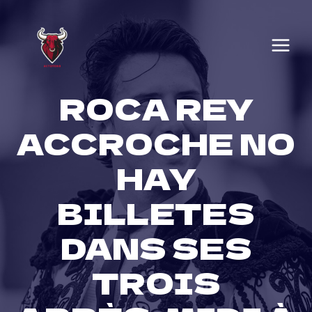
Skip
to
content
ROCA REY
ACCROCHE NO
HAY
BILLETES
DANS SES
TROIS