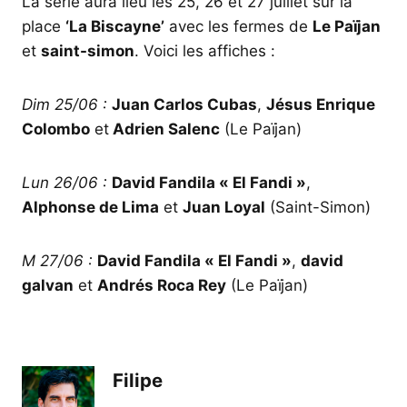
La série aura lieu les 25, 26 et 27 juillet sur la
place
‘La Biscayne’
avec les fermes de
Le Païjan
et
saint-simon
. Voici les affiches :
Dim 25/06 :
Juan Carlos Cubas
,
Jésus Enrique
Colombo
et
Adrien Salenc
(Le Païjan)
Lun 26/06 :
David Fandila « El Fandi »
,
Alphonse de Lima
et
Juan Loyal
(Saint-Simon)
M 27/06 :
David Fandila « El Fandi »
,
david
galvan
et
Andrés Roca Rey
(Le Païjan)
Filipe