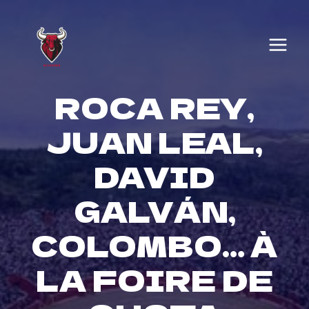
Skip
to
content
ROCA REY,
JUAN LEAL,
DAVID
GALVÁN,
COLOMBO… À
LA FOIRE DE