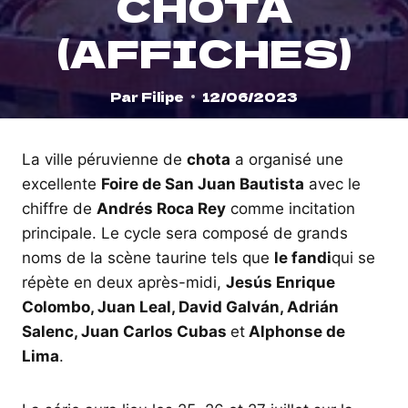
CHOTA
(AFFICHES)
Par
Filipe
12/06/2023
La ville péruvienne de
chota
a organisé une
excellente
Foire de San Juan Bautista
avec le
chiffre de
Andrés Roca Rey
comme incitation
principale. Le cycle sera composé de grands
noms de la scène taurine tels que
le fandi
qui se
répète en deux après-midi,
Jesús Enrique
Colombo, Juan Leal, David Galván, Adrián
Salenc, Juan Carlos Cubas
et
Alphonse de
Lima
.