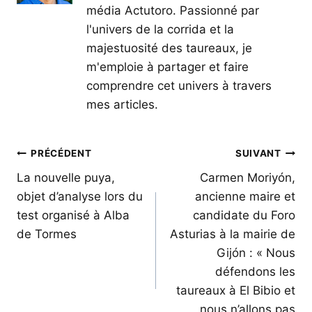
média Actutoro. Passionné par
l'univers de la corrida et la
majestuosité des taureaux, je
m'emploie à partager et faire
comprendre cet univers à travers
mes articles.
Navigation
PRÉCÉDENT
SUIVANT
de
La nouvelle puya,
Carmen Moriyón,
objet d’analyse lors du
ancienne maire et
l’article
test organisé à Alba
candidate du Foro
de Tormes
Asturias à la mairie de
Gijón : « Nous
défendons les
taureaux à El Bibio et
nous n’allons pas