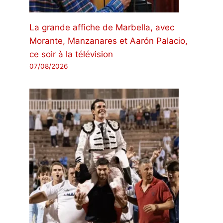
La grande affiche de Marbella, avec
Morante, Manzanares et Aarón Palacio,
ce soir à la télévision
07/08/2026