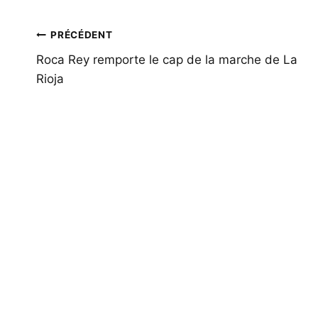
Navigation
PRÉCÉDENT
de
Roca Rey remporte le cap de la marche de La
Rioja
l’article