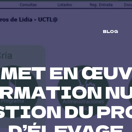
BLOG
 MET EN ŒUV
RMATION N
ESTION DU P
D’ÉLEVAGE