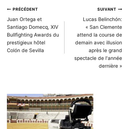
Navigation
PRÉCÉDENT
SUIVANT
de
Juan Ortega et
Lucas Belinchón:
Santiago Domecq, XIV
« San Clemente
l’article
Bullfighting Awards du
attend la course de
prestigieux hôtel
demain avec illusion
Colón de Sevilla
après le grand
spectacle de l'année
dernière »