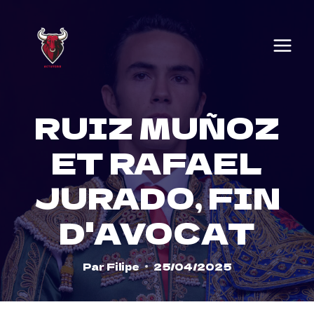
Skip
to
content
RUIZ MUÑOZ
ET RAFAEL
JURADO, FIN
D'AVOCAT
Par
Filipe
25/04/2025