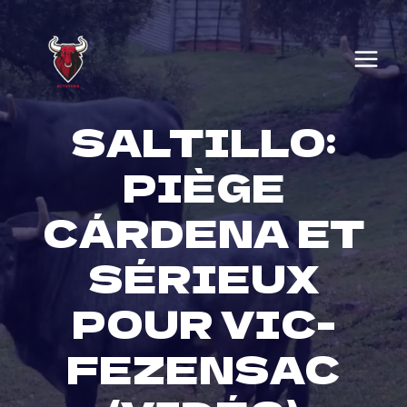
Skip
to
content
SALTILLO:
PIÈGE
CÁRDENA ET
SÉRIEUX
POUR VIC-
FEZENSAC