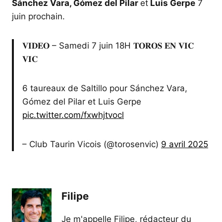
Sánchez Vara, Gómez del Pilar
et
Luis Gerpe
7
juin prochain.
𝐕𝐈𝐃𝐄𝐎 – Samedi 7 juin 18H 𝐓𝐎𝐑𝐎𝐒 𝐄𝐍 𝐕𝐈𝐂
𝐕𝐈𝐂
6 taureaux de Saltillo pour Sánchez Vara,
Gómez del Pilar et Luis Gerpe
pic.twitter.com/fxwhjtvocl
– Club Taurin Vicois (@torosenvic)
9 avril 2025
Filipe
Je m'appelle Filipe, rédacteur du