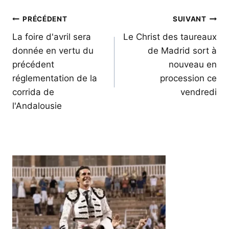
Navigation
PRÉCÉDENT
SUIVANT
de
La foire d'avril sera
Le Christ des taureaux
donnée en vertu du
de Madrid sort à
l’article
précédent
nouveau en
réglementation de la
procession ce
corrida de
vendredi
l'Andalousie