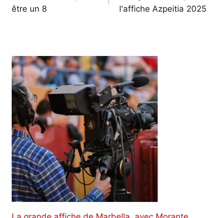
être un 8
l'affiche Azpeitia 2025
l’article
La grande affiche de Marbella, avec Morante,