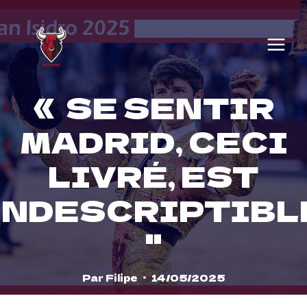
Skip
to
content
« SE SENTIR
MADRID, CECI
LIVRÉ, EST
INDESCRIPTIBL
''
Par
Filipe
14/05/2025