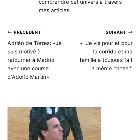
comprendre cet univers à travers
mes articles.
Navigation
PRÉCÉDENT
SUIVANT
de
Adrián de Torres: «Je
« Je vis pour et pour
suis motivé à
la corrida et ma
l’article
retourner à Madrid
famille a toujours fait
avec une course
la même chose ''
d'Adolfo Martín»