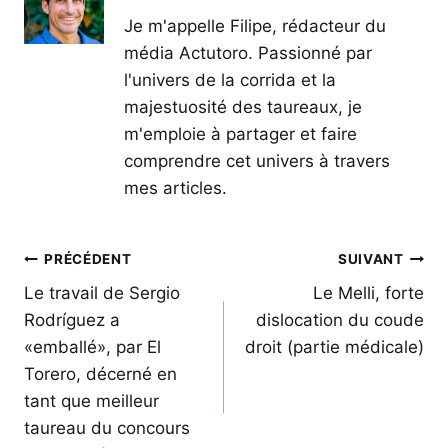
Je m'appelle Filipe, rédacteur du
média Actutoro. Passionné par
l'univers de la corrida et la
majestuosité des taureaux, je
m'emploie à partager et faire
comprendre cet univers à travers
mes articles.
Navigation
PRÉCÉDENT
SUIVANT
de
Le travail de Sergio
Le Melli, forte
Rodríguez a
dislocation du coude
l’article
«emballé», par El
droit (partie médicale)
Torero, décerné en
tant que meilleur
taureau du concours