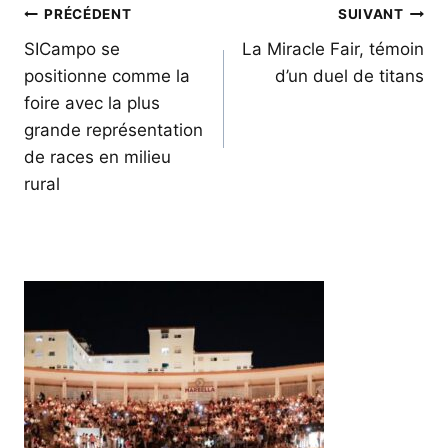
Navigation
PRÉCÉDENT
SUIVANT
de
SICampo se
La Miracle Fair, témoin
positionne comme la
d’un duel de titans
l’article
foire avec la plus
grande représentation
de races en milieu
rural