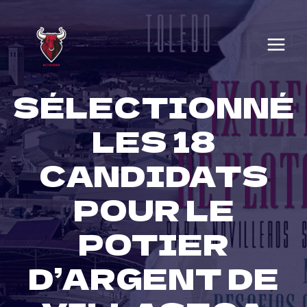
Skip
to
content
SÉLECTIONNÉ
LES 18
CANDIDATS
POUR LE
POTIER
D’ARGENT DE