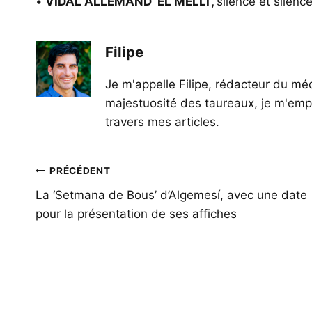
•
VIDAL ALLEMAND ‘EL MELLI’,
silence et silenc
Filipe
Je m'appelle Filipe, rédacteur du méd
majestuosité des taureaux, je m'empl
travers mes articles.
Navigation
PRÉCÉDENT
de
La ‘Setmana de Bous’ d’Algemesí, avec une date
pour la présentation de ses affiches
l’article