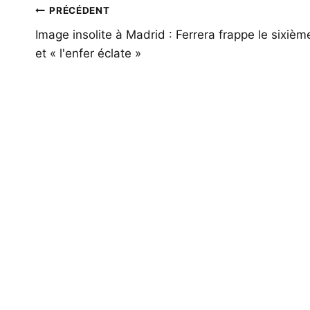
Navigation
PRÉCÉDENT
de
Image insolite à Madrid : Ferrera frappe le sixièm
et « l'enfer éclate »
l’article