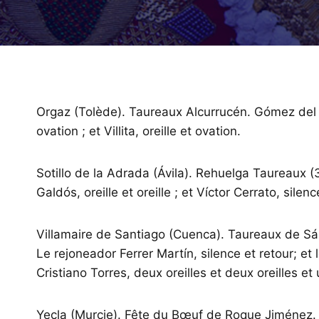
Orgaz (Tolède). Taureaux Alcurrucén. Gómez del Pila
ovation ; et Villita, oreille et ovation.
Sotillo de la Adrada (Ávila). Rehuelga Taureaux (
Galdós, oreille et oreille ; et Víctor Cerrato, silenc
Villamaire de Santiago (Cuenca). Taureaux de Sá
Le rejoneador Ferrer Martín, silence et retour; et l
Cristiano Torres, deux oreilles et deux oreilles e
Yecla (Murcie). Fête du Bœuf de Roque Jiménez. 