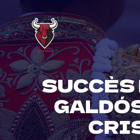
Skip
to
content
SUCCÈS 
GALDÓS
CRI