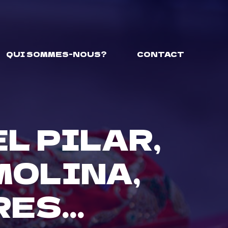
QUI SOMMES-NOUS?
CONTACT
L PILAR,
MOLINA,
RES…