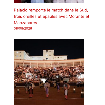
Palacio remporte le match dans le Sud,
trois oreilles et épaules avec Morante et
Manzanares
08/08/2026