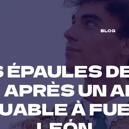
BLOG
S ÉPAULES D
 APRÈS UN A
UABLE À FUE
LEÓN