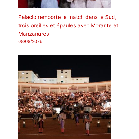
Palacio remporte le match dans le Sud,
trois oreilles et épaules avec Morante et
Manzanares
08/08/2026