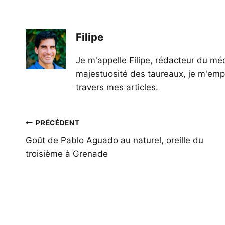
Filipe
Je m'appelle Filipe, rédacteur du méd
majestuosité des taureaux, je m'empl
travers mes articles.
Navigation
PRÉCÉDENT
de
Goût de Pablo Aguado au naturel, oreille du
troisième à Grenade
l’article