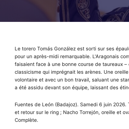
Le torero Tomás González est sorti sur ses épaul
pour un après-midi remarquable. L'Aragonais comb
faisaient face à une bonne course de taureaux – 
classicisme qui imprégnait les arènes. Une oreill
volontaire et avec un bon travail, saluant une st
a été assidu devant son équipe, laissant des éti
Fuentes de León (Badajoz). Samedi 6 juin 2026. T
et retour sur le ring ; Nacho Torrejón, oreille et ov
Complète.