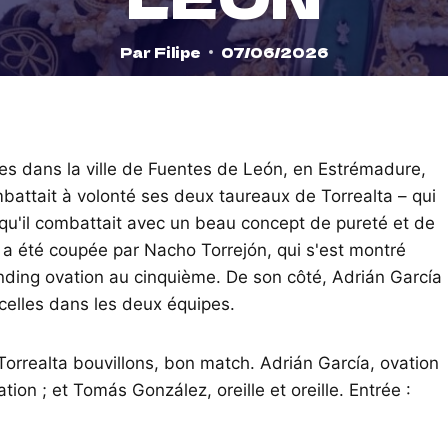
Par
Filipe
07/06/2026
es dans la ville de Fuentes de León, en Estrémadure,
attait à volonté ses deux taureaux de Torrealta – qui
qu'il combattait avec un beau concept de pureté et de
e a été coupée par Nacho Torrejón, qui s'est montré
anding ovation au cinquième. De son côté, Adrián García
ncelles dans les deux équipes.
orrealta bouvillons, bon match. Adrián García, ovation
ation ; et Tomás González, oreille et oreille. Entrée :