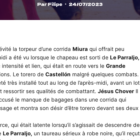
Par
Filipe
24/07/2023
 évité la torpeur d’une corrida
Miura
qui offrait peu
midi a été vu lorsque le chapeau est sorti de
Le Parraljo,
ntensité et lien, qui était en route vers le
Grande
tions. Le torero de
Castellón
malgré quelques combats.
été très installé tout au long de l’après-midi, avant un lot
it ressortir ses qualités de combattant.
Jésus Chover
Il
a accusé le manque de bagages dans une corrida qui
sage et montra son désir d’être torero devant ses deux
e, qui était latente lorsqu’il s’agissait de descendre de
de
Le Parraljo,
un taureau sérieux à robe noire, qu’il reçut