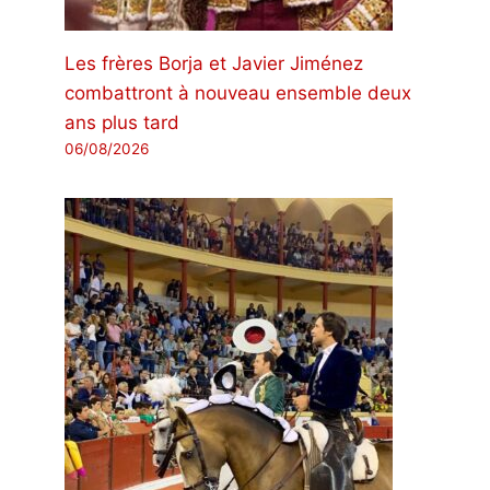
Les frères Borja et Javier Jiménez
combattront à nouveau ensemble deux
ans plus tard
06/08/2026