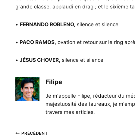
grande classe, applaudi en drag ; et le sixième t
•
FERNANDO ROBLENO,
silence et silence
•
PACO RAMOS,
ovation et retour sur le ring ap
•
JÉSUS CHOVER,
silence et silence
Filipe
Je m'appelle Filipe, rédacteur du méd
majestuosité des taureaux, je m'empl
travers mes articles.
Navigation
PRÉCÉDENT