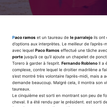
P
aco ramos
et un taureau de
le parralejo
ils ont
d’options aux interprètes. Le meilleur de l’après-
avec lequel
Paco Ramos
effectué une tâche avec i
porte
jusqu’à ce qu’il ajoute un chapelet de ponc
Torero à garder à l’esprit.
Fernando Robleno
Il a 
complexe, contre lequel le droitier madrilène a fa
s’est montré très volontaire l’après-midi, mais 
demande beaucoup. Malgré cela, il montra son vi
taureaux.
Le cinquième est sorti en montrant son peu de forc
cheval. Il a été rendu par le président. est sorti 