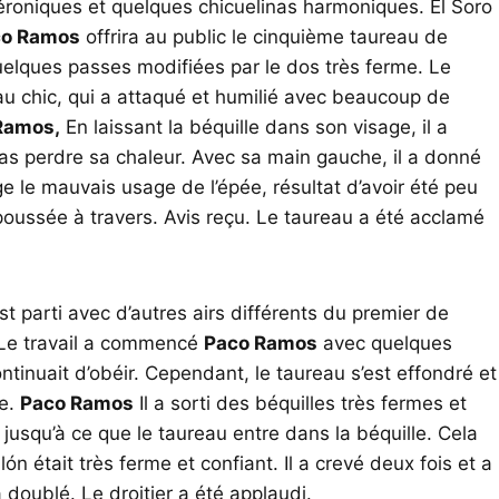
roniques et quelques chicuelinas harmoniques. El Soro
co Ramos
offrira au public le cinquième taureau de
uelques passes modifiées par le dos très ferme. Le
eau chic, qui a attaqué et humilié avec beaucoup de
Ramos,
En laissant la béquille dans son visage, il a
pas perdre sa chaleur. Avec sa main gauche, il a donné
 le mauvais usage de l’épée, résultat d’avoir été peu
e poussée à travers. Avis reçu. Le taureau a été acclamé
st parti avec d’autres airs différents du premier de
t. Le travail a commencé
Paco Ramos
avec quelques
tinuait d’obéir. Cependant, le taureau s’est effondré et
ie.
Paco Ramos
Il a sorti des béquilles très fermes et
usqu’à ce que le taureau entre dans la béquille. Cela
ón était très ferme et confiant. Il a crevé deux fois et a
 doublé. Le droitier a été applaudi.