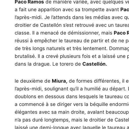
Paco Ramos
de manière variée, avec quelques vé
a fait une apparition avec sa trompette avant
Pa
l’après-midi. Je l’attends dans les médias avec q
droitier de Castellón s’est retrouvé avec un taur
classe. Il a menacé de démissionner, mais
Paco 
réussi à empêcher le taureau de partir et de ne 
de très longs naturels et très lentement. Dommage
brutalisé. Il a crevé plusieurs fois et a laissé un
dans la drague. Le torero de
Castellón.
le deuxième de
Miura,
de formes différentes, il e
l’après-midi, soulignant qu’il a humilié au dépar
doublons en dessous dans lesquels le taureau con
a commencé à se diriger vers la béquille endorm
élégantes avec sa main droite, avalant beaucoup j
n’a pas duré longtemps, mais le droitier de Castell
laissé une demi-longue avec laquelle le taureau a