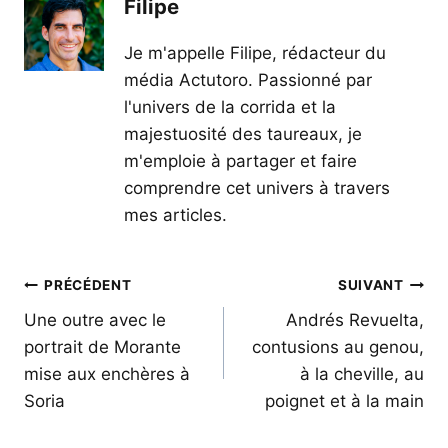
Filipe
Je m'appelle Filipe, rédacteur du
média Actutoro. Passionné par
l'univers de la corrida et la
majestuosité des taureaux, je
m'emploie à partager et faire
comprendre cet univers à travers
mes articles.
Navigation
PRÉCÉDENT
SUIVANT
de
Une outre avec le
Andrés Revuelta,
portrait de Morante
contusions au genou,
l’article
mise aux enchères à
à la cheville, au
Soria
poignet et à la main