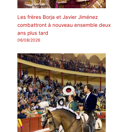
Les frères Borja et Javier Jiménez
combattront à nouveau ensemble deux
ans plus tard
06/08/2026