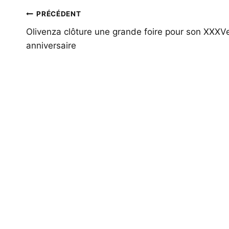
Navigation
PRÉCÉDENT
de
Olivenza clôture une grande foire pour son XXXV
anniversaire
l’article