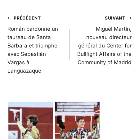
Navigation
PRÉCÉDENT
SUIVANT
de
Román pardonne un
Miguel Martín,
taureau de Santa
nouveau directeur
l’article
Barbara et triomphe
général du Center for
avec Sebastián
Bullfight Affairs of the
Vargas à
Community of Madrid
Languazaque