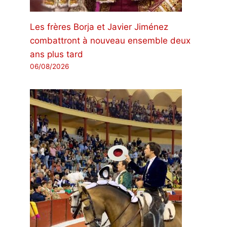
Les frères Borja et Javier Jiménez
combattront à nouveau ensemble deux
ans plus tard
06/08/2026