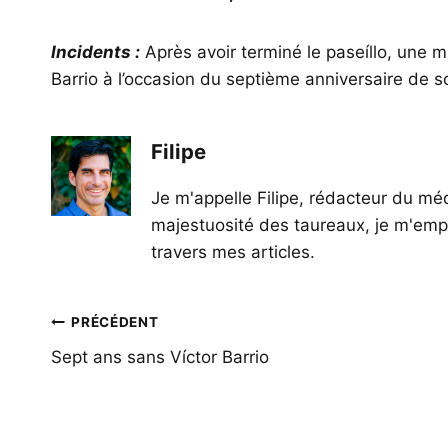
Incidents :
Après avoir terminé le paseíllo, une 
Barrio à l’occasion du septième anniversaire de so
Filipe
Je m'appelle Filipe, rédacteur du méd
majestuosité des taureaux, je m'empl
travers mes articles.
Navigation
PRÉCÉDENT
de
Sept ans sans Víctor Barrio
l’article