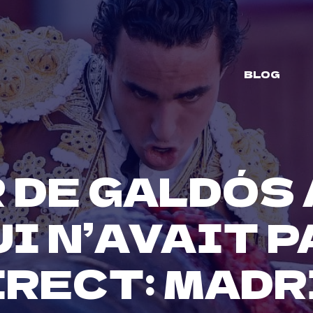
BLOG
 DE GALDÓS 
I N’AVAIT P
IRECT: MADR