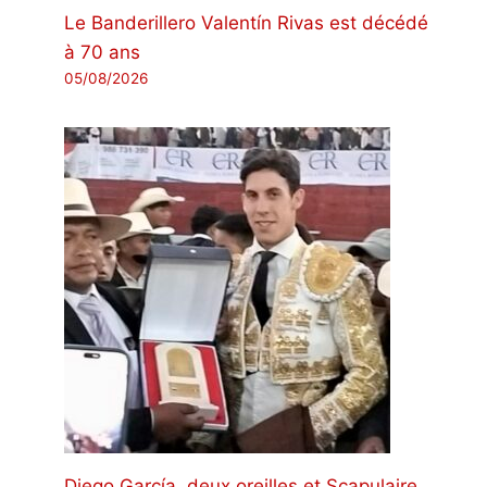
Le Banderillero Valentín Rivas est décédé
à 70 ans
05/08/2026
Diego García, deux oreilles et Scapulaire