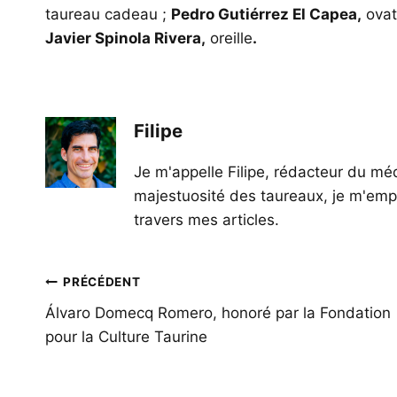
taureau cadeau ;
Pedro Gutiérrez El Capea,
ovat
Javier Spinola Rivera,
oreille
.
Filipe
Je m'appelle Filipe, rédacteur du méd
majestuosité des taureaux, je m'empl
travers mes articles.
Navigation
PRÉCÉDENT
de
Álvaro Domecq Romero, honoré par la Fondation
pour la Culture Taurine
l’article