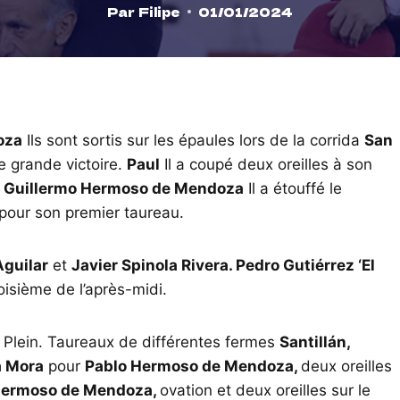
Par
Filipe
01/01/2024
oza
Ils sont sortis sur les épaules lors de la corrida
San
e grande victoire.
Paul
Il a coupé deux oreilles à son
.
Guillermo Hermoso de Mendoza
Il a étouffé le
pour son premier taureau.
Aguilar
et
Javier Spinola Rivera. Pedro Gutiérrez ‘El
oisième de l’après-midi.
 Plein. Taureaux de différentes fermes
Santillán,
a Mora
pour
Pablo Hermoso de Mendoza,
deux oreilles
Hermoso de Mendoza,
ovation et deux oreilles sur le