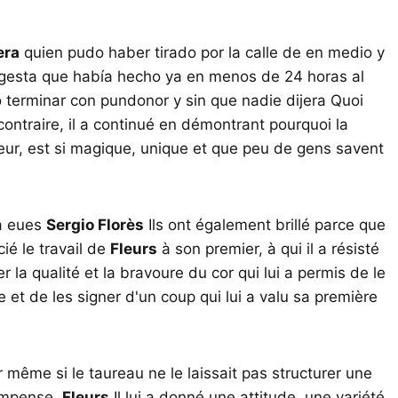
era
quien pudo haber tirado por la calle de en medio y
 gesta que había hecho ya en menos de 24 horas al
o terminar con pundonor y sin que nadie dijera Quoi
ontraire, il a continué en démontrant pourquoi la
 cœur, est si magique, unique et que peu de gens savent
 a eues
Sergio Florès
Ils ont également brillé parce que
cié le travail de
Fleurs
à son premier, à qui il a résisté
 la qualité et la bravoure du cor qui lui a permis de le
et de les signer d'un coup qui lui a valu sa première
 même si le taureau ne le laissait pas structurer une
compense,
Fleurs
Il lui a donné une attitude, une variété