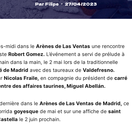
Par
Filipe
27/04/2023
ès-midi dans le
Arènes de Las Ventas
une rencontre
iste
Robert Gomez.
L’événement a servi de prélude à
in dans la main, le 2 mai lors de la traditionnelle
é de Madrid
avec des taureaux de
Valdefresno.
ur
Nicolas Fraile,
en compagnie du président de
carré
ntre des affaires taurines, Miguel Abellán.
 dernière dans le
Arènes de Las Ventas
de
Madrid,
ce
corrida
goyesque
de mai et sur une affiche de
saint
astella
le 2 juin prochain.