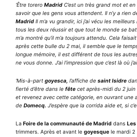
‘Être torero
Madrid
C’est un très grand mot et en
savoir que les gens vous attendent. Il n’y a rie
Madrid
Il m’a vu grandir, ici j’ai vécu les meill
tous les deux réussir et que tout le monde se bat
m’a montré qu’il m’a toujours attendu. Cela faisai
après cette bulle du 2 mai, il semble que le tem
longue mémoire, il est différent de tous les autres
ne vous donne. J’ai l’impression que c’est là où j’
‘Mis-à-part
goyesca,
l’affiche de
saint Isidre
dans
fierté d’être dans le
fête
cet après-midi du 2 juin
et revenez avec cette catégorie, en ouvrant une
de
Domecq.
J’espère que la corrida aide et, si c’
La
Foire de la communauté de Madrid
dans
Les
trimmers. Après et avant le
goyesque
le mardi 2 