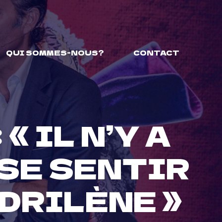
QUI SOMMES-NOUS?
CONTACT
 « IL N’Y A
 SE SENTIR
DRILÈNE »