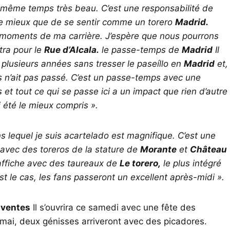
 même temps très beau. C’est une responsabilité de
n de mieux que de se sentir comme un torero
Madrid.
eurs moments de ma carrière. J’espère que nous pourrons
tra pour le
Rue d’Alcala.
le passe-temps de
Madrid
Il
t plusieurs années sans tresser le paseíllo en
Madrid
et,
ps n’ait pas passé. C’est un passe-temps avec une
 et tout ce qui se passe ici a un impact que rien d’autre
ai été le mieux compris ».
 lequel je suis acartelado est magnifique. C’est une
 avec des toreros de la stature de
Morante
et
Château
 affiche avec des taureaux de
Le torero,
le plus intégré
est le cas, les fans passeront un excellent après-midi ».
 ventes
Il s’ouvrira ce samedi avec une fête des
mai, deux génisses arriveront avec des picadores.