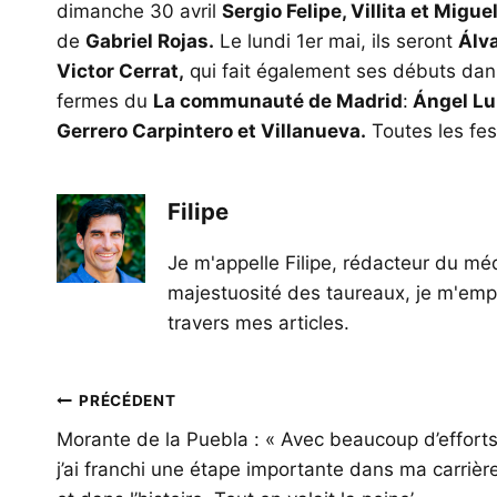
dimanche 30 avril
Sergio Felipe, Villita et Migue
de
Gabriel Rojas.
Le lundi 1er mai, ils seront
Álv
Victor Cerrat,
qui fait également ses débuts dans
fermes du
La communauté de Madrid
:
Ángel Lui
Gerrero Carpintero et Villanueva.
Toutes les fes
Filipe
Je m'appelle Filipe, rédacteur du méd
majestuosité des taureaux, je m'empl
travers mes articles.
Navigation
PRÉCÉDENT
de
Morante de la Puebla : « Avec beaucoup d’efforts
j’ai franchi une étape importante dans ma carrièr
l’article