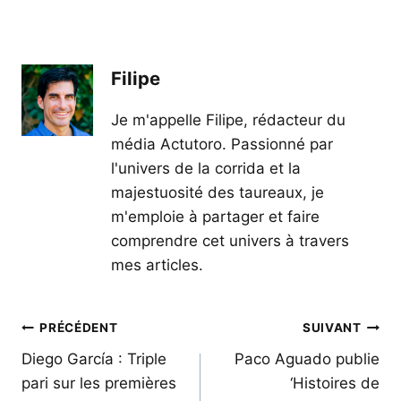
Filipe
Je m'appelle Filipe, rédacteur du
média Actutoro. Passionné par
l'univers de la corrida et la
majestuosité des taureaux, je
m'emploie à partager et faire
comprendre cet univers à travers
mes articles.
Navigation
PRÉCÉDENT
SUIVANT
de
Diego García : Triple
Paco Aguado publie
pari sur les premières
‘Histoires de
l’article