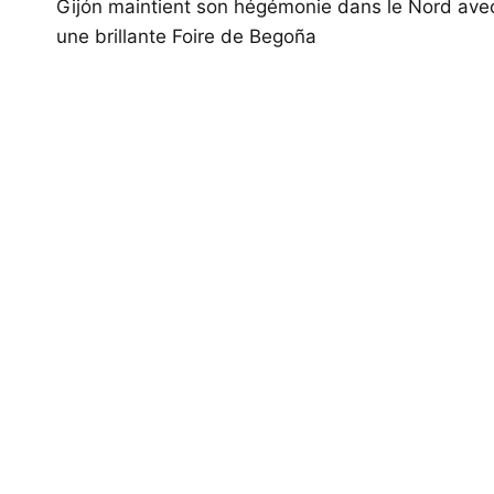
de
Gijón maintient son hégémonie dans le Nord ave
une brillante Foire de Begoña
l’article