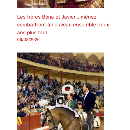
Les frères Borja et Javier Jiménez
combattront à nouveau ensemble deux
ans plus tard
06/08/2026