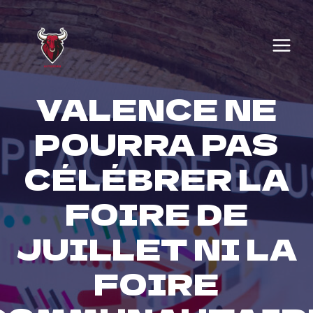
Skip
to
content
VALENCE NE
POURRA PAS
CÉLÉBRER LA
FOIRE DE
JUILLET NI LA
FOIRE