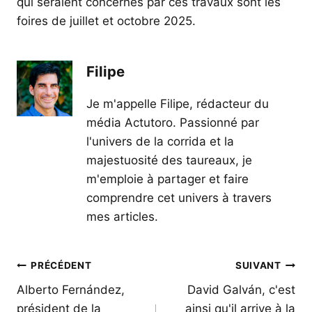
qui seraient concernés par ces travaux sont les
foires de juillet et octobre 2025.
Filipe
Je m'appelle Filipe, rédacteur du
média Actutoro. Passionné par
l'univers de la corrida et la
majestuosité des taureaux, je
m'emploie à partager et faire
comprendre cet univers à travers
mes articles.
Navigation
PRÉCÉDENT
SUIVANT
de
Alberto Fernández,
David Galván, c'est
président de la
ainsi qu'il arrive à la