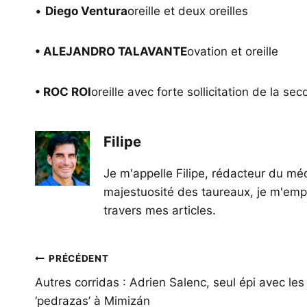
•
Diego Ventura
oreille et deux oreilles
• ALEJANDRO TALAVANTE
ovation et oreille
• ROC ROI
oreille avec forte sollicitation de la s
Filipe
Je m'appelle Filipe, rédacteur du méd
majestuosité des taureaux, je m'empl
travers mes articles.
Navigation
PRÉCÉDENT
de
Autres corridas : Adrien Salenc, seul épi avec les
‘pedrazas’ à Mimizán