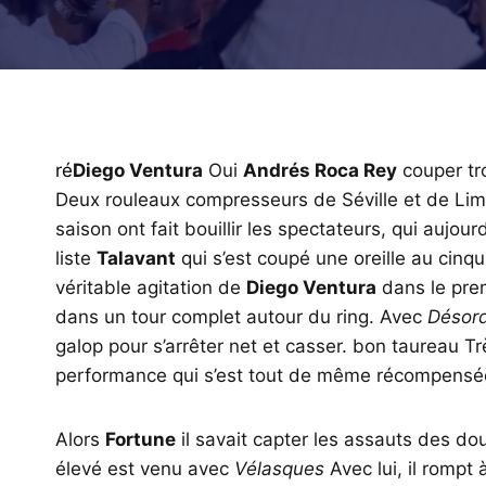
ré
Diego Ventura
Oui
Andrés Roca Rey
couper tr
Deux rouleaux compresseurs de Séville et de Lima
saison ont fait bouillir les spectateurs, qui aujo
liste
Talavant
qui s’est coupé une oreille au cinqu
véritable agitation de
Diego Ventura
dans le pre
dans un tour complet autour du ring. Avec
Désor
galop pour s’arrêter net et casser. bon taureau T
performance qui s’est tout de même récompensée 
Alors
Fortune
il savait capter les assauts des d
élevé est venu avec
Vélasques
Avec lui, il rompt 