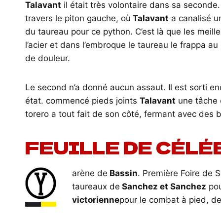
Talavant
il était très volontaire dans sa seconde
travers le piton gauche, où
Talavant
a canalisé un
du taureau pour ce python. C’est là que les meille
l’acier et dans l’embroque le taureau le frappa a
de douleur.
Le second n’a donné aucun assaut. Il est sorti end
état. commencé pieds joints
Talavant
une tâche q
torero a tout fait de son côté, fermant avec des b
FEUILLE DE CÉLÉ
arène de
Bassin
. Première Foire de S
taureaux de
Sanchez et Sanchez
pou
victorienne
pour le combat à pied, d