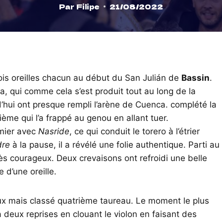
Par
Filipe
21/08/2022
ois oreilles chacun au début du San Julián de
Bassin
.
, qui comme cela s’est produit tout au long de la
urd’hui ont presque rempli l’arène de Cuenca. complété la
ième qui l’a frappé au genou en allant tuer.
mier avec
Nasride
, ce qui conduit le torero à l’étrier
dre
à la pause, il a révélé une folie authentique. Parti au
rès courageux. Deux crevaisons ont refroidi une belle
d’une oreille.
oux mais classé quatrième taureau. Le moment le plus
à deux reprises en clouant le violon en faisant des