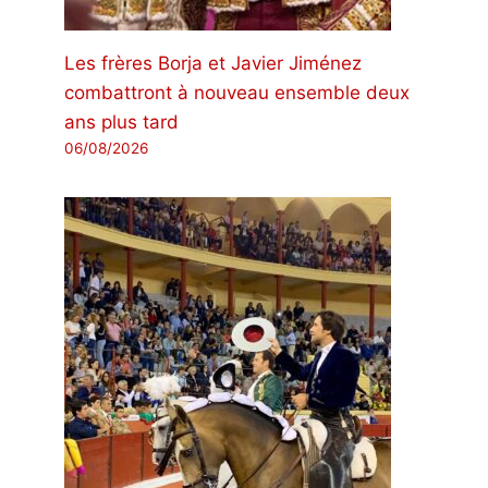
Les frères Borja et Javier Jiménez
combattront à nouveau ensemble deux
ans plus tard
06/08/2026