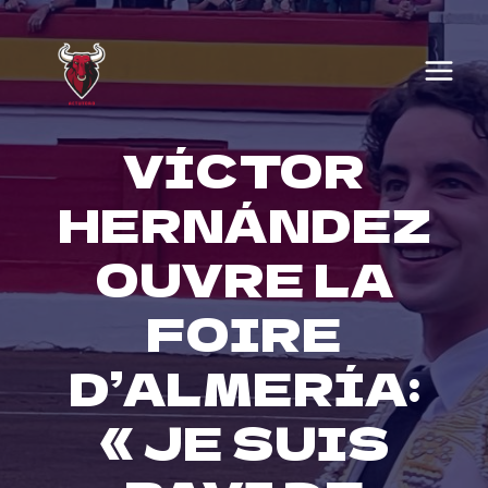
Skip
to
content
VÍCTOR
HERNÁNDEZ
OUVRE LA
FOIRE
D’ALMERÍA:
« JE SUIS