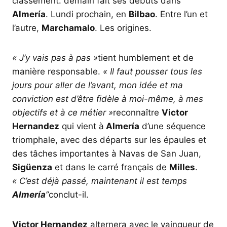
classement. demain fait ses débuts dans
Almería
. Lundi prochain, en
Bilbao
. Entre l’un et
l’autre,
Marchamalo
. Les origines.
« J’y vais pas à pas »
tient humblement et de
manière responsable.
« Il faut pousser tous les
jours pour aller de l’avant, mon idée et ma
conviction est d’être fidèle à moi-même, à mes
objectifs et à ce métier »
reconnaître
Victor
Hernandez
qui vient à
Almería
d’une séquence
triomphale, avec des départs sur les épaules et
des tâches importantes à Navas de San Juan,
Sigüenza
et dans le carré français de
Milles
.
« C’est déjà passé, maintenant il est temps
Almería
”
conclut-il.
Victor Hernandez
alternera avec le vainqueur de