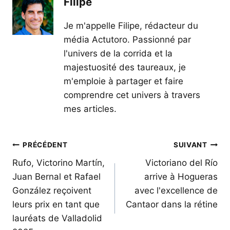
Filipe
Je m'appelle Filipe, rédacteur du
média Actutoro. Passionné par
l'univers de la corrida et la
majestuosité des taureaux, je
m'emploie à partager et faire
comprendre cet univers à travers
mes articles.
Navigation
PRÉCÉDENT
SUIVANT
de
Rufo, Victorino Martín,
Victoriano del Río
Juan Bernal et Rafael
arrive à Hogueras
l’article
González reçoivent
avec l'excellence de
leurs prix en tant que
Cantaor dans la rétine
lauréats de Valladolid