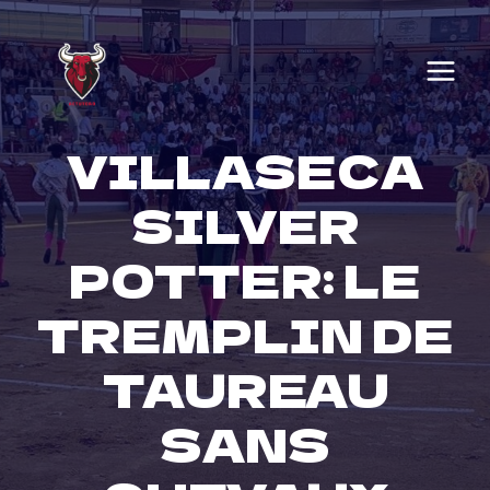
Skip
to
content
VILLASECA
SILVER
POTTER: LE
TREMPLIN DE
TAUREAU
SANS