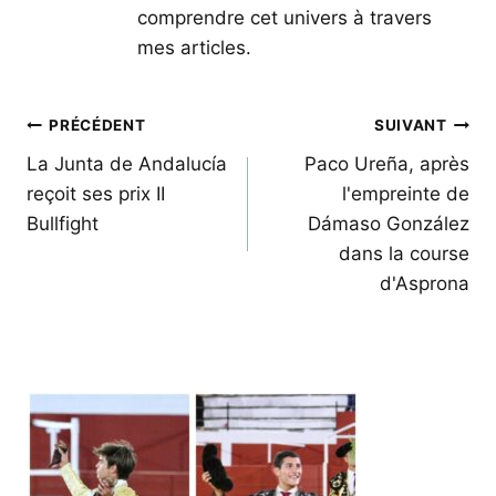
comprendre cet univers à travers
mes articles.
Navigation
PRÉCÉDENT
SUIVANT
de
La Junta de Andalucía
Paco Ureña, après
reçoit ses prix II
l'empreinte de
l’article
Bullfight
Dámaso González
dans la course
d'Asprona