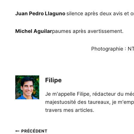
Juan Pedro Llaguno
silence après deux avis et or
Michel Aguilar
paumes après avertissement.
Photographie : N
Filipe
Je m'appelle Filipe, rédacteur du méd
majestuosité des taureaux, je m'empl
travers mes articles.
Navigation
PRÉCÉDENT