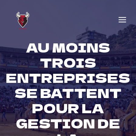
Skip
to
content
AU MOINS
TROIS
ENTREPRISES
SE BATTENT
POUR LA
GESTION DE