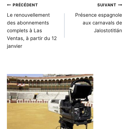
Navigation
PRÉCÉDENT
SUIVANT
de
Le renouvellement
Présence espagnole
des abonnements
aux carnavals de
l’article
complets à Las
Jalostotitlán
Ventas, à partir du 12
janvier