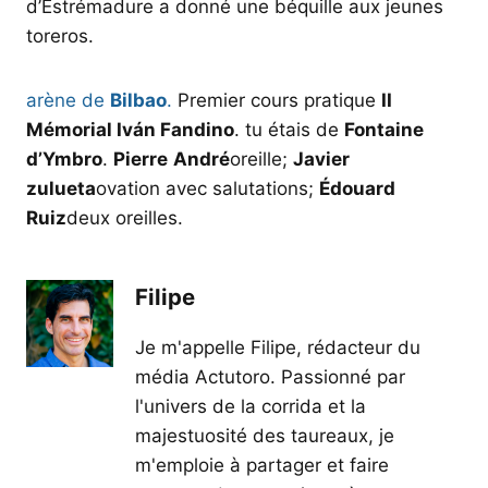
d’Estrémadure a donné une béquille aux jeunes
toreros.
arène de
Bilbao
.
Premier cours pratique
II
Mémorial Iván Fandino
. tu étais de
Fontaine
d’Ymbro
.
Pierre
André
oreille;
Javier
zulueta
ovation avec salutations;
Édouard
Ruiz
deux oreilles.
Filipe
Je m'appelle Filipe, rédacteur du
média Actutoro. Passionné par
l'univers de la corrida et la
majestuosité des taureaux, je
m'emploie à partager et faire