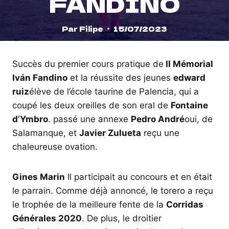
FANDIÑO
Par
Filipe
15/07/2023
Succès du premier cours pratique de
II Mémorial
Iván Fandino
et la réussite des jeunes
edward
ruiz
élève de l’école taurine de Palencia, qui a
coupé les deux oreilles de son eral de
Fontaine
d’Ymbro
. passé une annexe
Pedro André
oui, de
Salamanque, et
Javier Zulueta
reçu une
chaleureuse ovation.
Gines Marin
Il participait au concours et en était
le parrain. Comme déjà annoncé, le torero a reçu
le trophée de la meilleure fente de la
Corridas
Générales 2020
. De plus, le droitier