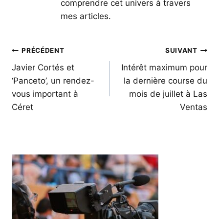
comprendre cet univers à travers
mes articles.
Navigation
PRÉCÉDENT
SUIVANT
de
Javier Cortés et
Intérêt maximum pour
‘Panceto’, un rendez-
la dernière course du
l’article
vous important à
mois de juillet à Las
Céret
Ventas