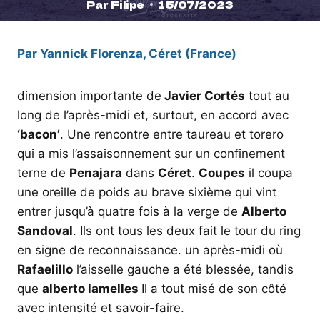
Par
Filipe
15/07/2023
Par Yannick Florenza, Céret (France)
dimension importante de
Javier Cortés
tout au
long de l’après-midi et, surtout, en accord avec
‘bacon’
. Une rencontre entre taureau et torero
qui a mis l’assaisonnement sur un confinement
terne de
Penajara
dans
Céret
.
Coupes
il coupa
une oreille de poids au brave sixième qui vint
entrer jusqu’à quatre fois à la verge de
Alberto
Sandoval
. Ils ont tous les deux fait le tour du ring
en signe de reconnaissance. un après-midi où
Rafaelillo
l’aisselle gauche a été blessée, tandis
que
alberto
lamelles
Il a tout misé de son côté
avec intensité et savoir-faire.