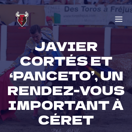
Skip
to
content
JAVIER
CORTÉS ET
‘PANCETO’, UN
RENDEZ-VOUS
IMPORTANT À
CÉRET