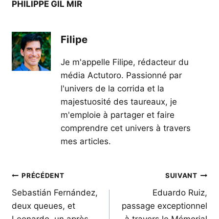
PHILIPPE GIL MIR
Filipe
Je m'appelle Filipe, rédacteur du
média Actutoro. Passionné par
l'univers de la corrida et la
majestuosité des taureaux, je
m'emploie à partager et faire
comprendre cet univers à travers
mes articles.
Navigation
PRÉCÉDENT
SUIVANT
de
Sebastián Fernández,
Eduardo Ruiz,
deux queues, et
passage exceptionnel
l’article
Leonardo, un après-
à travers le Mémorial