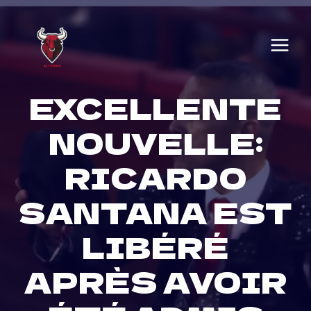
Skip
to
content
EXCELLENTE
NOUVELLE:
RICARDO
SANTANA EST
LIBÉRÉ
APRÈS AVOIR