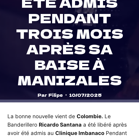
ÉTÉ ADMIS
PENDANT
TROIS MOIS
APRÈS SA
BAISE À
MANIZALES
Par
Filipe
10/07/2025
La bonne nouvelle vient de
Colombie.
Le
Banderillero
Ricardo Santana
a été libéré après
avoir été admis au
Clinique Imbanaco
Pendant