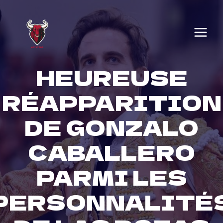
Skip
to
content
HEUREUSE
RÉAPPARITION
DE GONZALO
CABALLERO
PARMI LES
PERSONNALITÉ