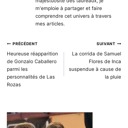
majestuosité des taureaux, je
m'emploie à partager et faire
comprendre cet univers à travers
mes articles.
Navigation
PRÉCÉDENT
SUIVANT
de
Heureuse réapparition
La corrida de Samuel
de Gonzalo Caballero
Flores de Inca
l’article
parmi les
suspendue à cause de
personnalités de Las
la pluie
Rozas