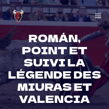
Skip
to
content
ROMÁN,
POINT ET
SUIVI LA
LÉGENDE DES
MIURAS ET
VALENCIA