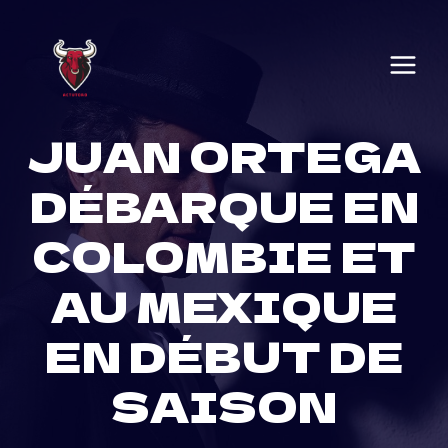
Skip
to
content
JUAN ORTEGA
DÉBARQUE EN
COLOMBIE ET
AU MEXIQUE
EN DÉBUT DE
SAISON