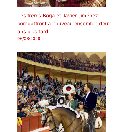
Les frères Borja et Javier Jiménez
combattront à nouveau ensemble deux
ans plus tard
06/08/2026