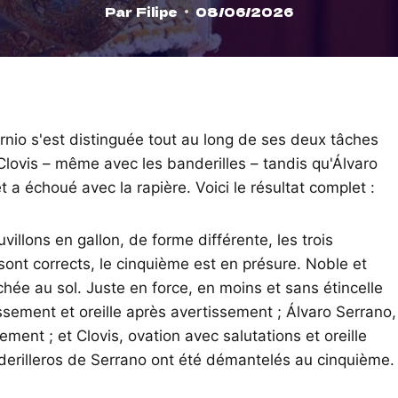
Par
Filipe
08/06/2026
nio s'est distinguée tout au long de ses deux tâches
Clovis – même avec les banderilles – tandis qu'Álvaro
t a échoué avec la rapière. Voici le résultat complet :
illons en gallon, de forme différente, les trois
sont corrects, le cinquième est en présure. Noble et
ochée au sol. Juste en force, en moins et sans étincelle
issement et oreille après avertissement ; Álvaro Serrano,
ement ; et Clovis, ovation avec salutations et oreille
derilleros de Serrano ont été démantelés au cinquième.