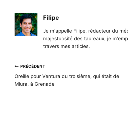
Filipe
Je m'appelle Filipe, rédacteur du méd
majestuosité des taureaux, je m'empl
travers mes articles.
Navigation
PRÉCÉDENT
de
Oreille pour Ventura du troisième, qui était de
Miura, à Grenade
l’article