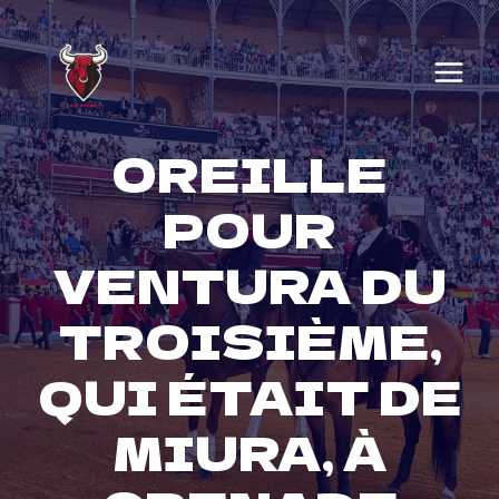
Skip
to
content
OREILLE
POUR
VENTURA DU
TROISIÈME,
QUI ÉTAIT DE
MIURA, À