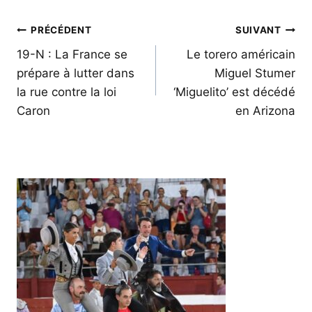
Navigation
PRÉCÉDENT
SUIVANT
de
19-N : La France se
Le torero américain
prépare à lutter dans
Miguel Stumer
l’article
la rue contre la loi
‘Miguelito’ est décédé
Caron
en Arizona