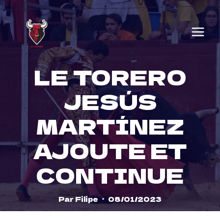
Skip
to
content
LE TORERO
JESÚS
MARTÍNEZ
AJOUTE ET
CONTINUE
Par
Filipe
08/01/2023