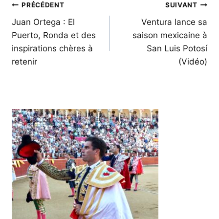
Navigation
PRÉCÉDENT
SUIVANT
de
Juan Ortega : El
Ventura lance sa
Puerto, Ronda et des
saison mexicaine à
l’article
inspirations chères à
San Luis Potosí
retenir
(Vidéo)