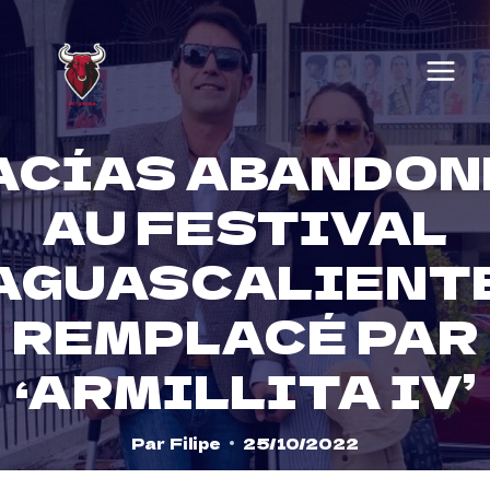
Skip
to
content
ACÍAS ABANDON
AU FESTIVAL
AGUASCALIENT
REMPLACÉ PAR
‘ARMILLITA IV’
Par
Filipe
25/10/2022