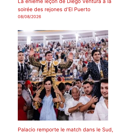
La énième leçon de Diego Ventura à la
soirée des rejones d'El Puerto
08/08/2026
Palacio remporte le match dans le Sud,