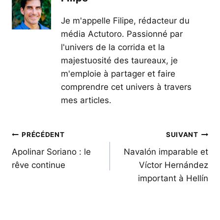
Je m'appelle Filipe, rédacteur du
média Actutoro. Passionné par
l'univers de la corrida et la
majestuosité des taureaux, je
m'emploie à partager et faire
comprendre cet univers à travers
mes articles.
Navigation
PRÉCÉDENT
SUIVANT
de
Apolinar Soriano : le
Navalón imparable et
rêve continue
Víctor Hernández
l’article
important à Hellín