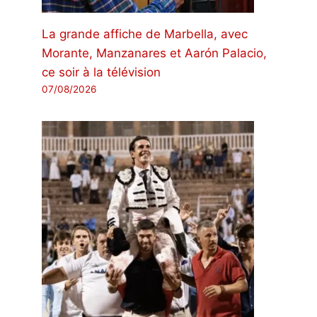
La grande affiche de Marbella, avec
Morante, Manzanares et Aarón Palacio,
ce soir à la télévision
07/08/2026