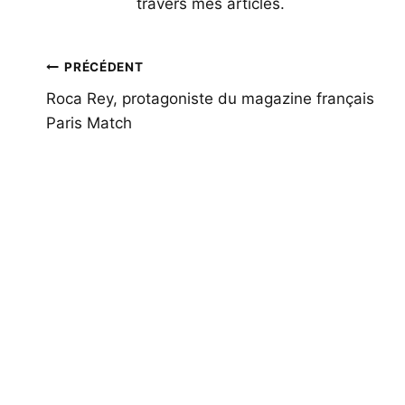
travers mes articles.
Navigation
PRÉCÉDENT
de
Roca Rey, protagoniste du magazine français
Paris Match
l’article