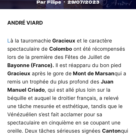
Par
Filipe
29/07/2023
ANDRÉ VIARD
L
à la tauromachie
Gracieux
et le caractère
spectaculaire de
Colombo
ont été récompensés
lors de la première des Fêtes de Juillet de
Bayonne (France).
Il est réapparu du bon pied
Gracieux
après le gore de
Mont de Marsan
qui a
remis un trophée du plus profond des
Juan
Manuel Criado
, qui est allé plus loin sur la
béquille et auquel le droitier français, a relevé
une tâche mesurée et esthétique, tandis que le
Vénézuélien s’est fait acclamer pour sa
spectaculaire en cinquième en se coupant une
oreille. Deux tâches sérieuses signées
Canton
qui