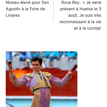
de
Niveau élevé pour San
Roca Rey : « Je serai
Agustín à la Foire de
présent à Huelva le 3
l’article
Linares
août. Je suis très
reconnaissant à la vie
et à la corrida’