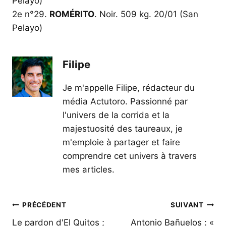
Pelayo)
2e n°29.
ROMÉRITO
. Noir. 509 kg. 20/01 (San
Pelayo)
Filipe
Je m'appelle Filipe, rédacteur du
média Actutoro. Passionné par
l'univers de la corrida et la
majestuosité des taureaux, je
m'emploie à partager et faire
comprendre cet univers à travers
mes articles.
Navigation
PRÉCÉDENT
SUIVANT
de
Le pardon d'El Quitos ;
Antonio Bañuelos : «