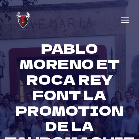
Skip
to
content
PABLO
MORENO ET
ROCA REY
FONT LA
PROMOTION
DE LA