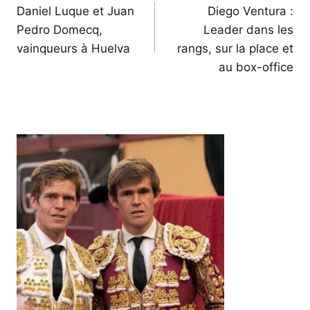
de
Daniel Luque et Juan
Diego Ventura :
Pedro Domecq,
Leader dans les
l’article
vainqueurs à Huelva
rangs, sur la place et
au box-office