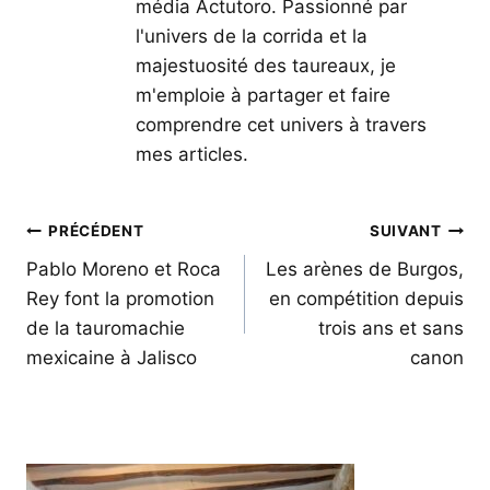
média Actutoro. Passionné par
l'univers de la corrida et la
majestuosité des taureaux, je
m'emploie à partager et faire
comprendre cet univers à travers
mes articles.
Navigation
PRÉCÉDENT
SUIVANT
de
Pablo Moreno et Roca
Les arènes de Burgos,
Rey font la promotion
en compétition depuis
l’article
de la tauromachie
trois ans et sans
mexicaine à Jalisco
canon